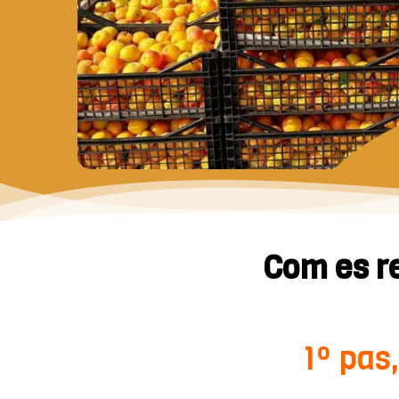
Com es r
1º pas,