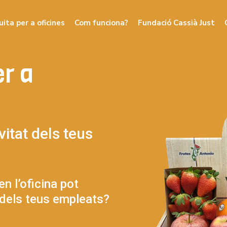
uita per a oficines
Com funciona?
Fundació Cassià Just
er a
vitat dels teus
en l’oficina pot
t dels teus empleats?