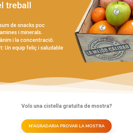
l treball
nsum de snacks poc
amines i minerals.
d’ànim i la concentració.
: Un equip feliç i saludable
Vols una cistella gratuïta de mostra?
M'AGRADARI
M'AGRADARIA PROVAR LA MOSTRA
PROVAR