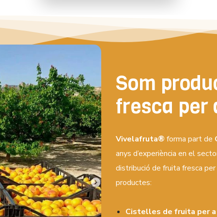
LA
MOSTRA
Som produc
fresca per
Vivelafruta®
forma part de
anys d’experiència en el sector
distribució de fruita fresca 
productes:
Cistelles de fruita per 