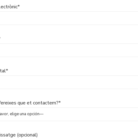
lectrònic*
*
tal*
ereixes que et contactem?*
issatge (opcional)