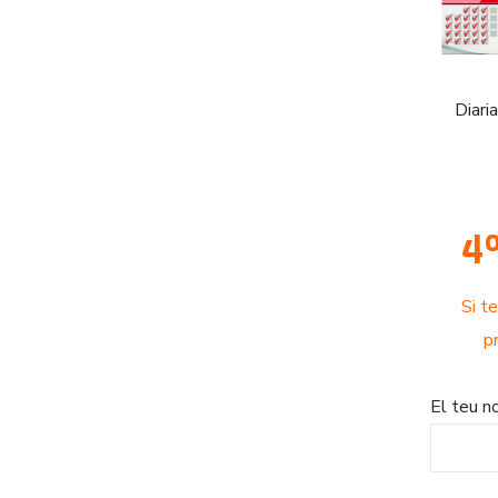
Diaria
4º
Si t
p
El teu 