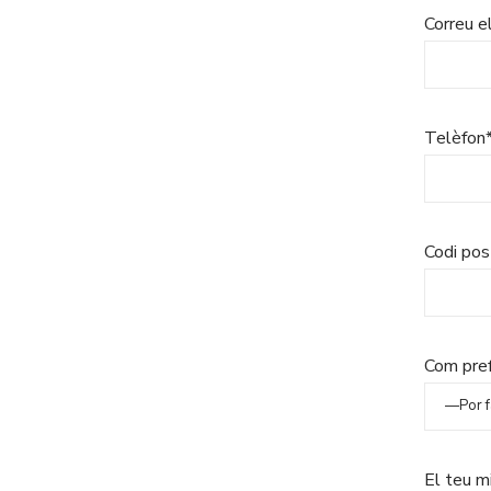
Correu e
Telèfon
Codi pos
Com pref
El teu m