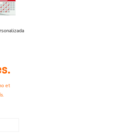
rsonalizada
es.
no et
s.