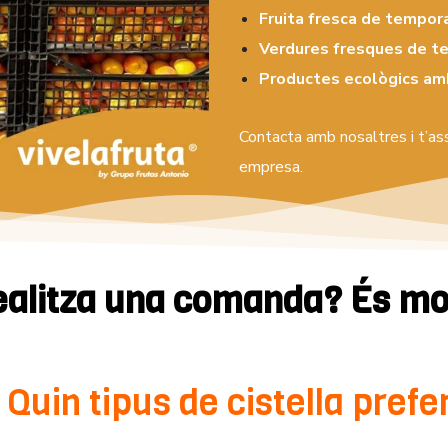
Fruita fresca de tempor
Verdures fresques de t
Productes ecològics amb
Contacta amb nosaltres i t’as
empresa.
ealitza una comanda? És mol
 Quin tipus de cistella pref