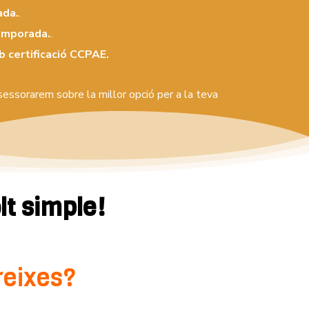
ada.
.
emporada.
.
 certificació CCPAE.
sessorarem sobre la millor opció per a la teva
t simple!
ereixes?